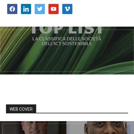
facebook
linkedin
twitter
youtube
vimeo
WEB COVER