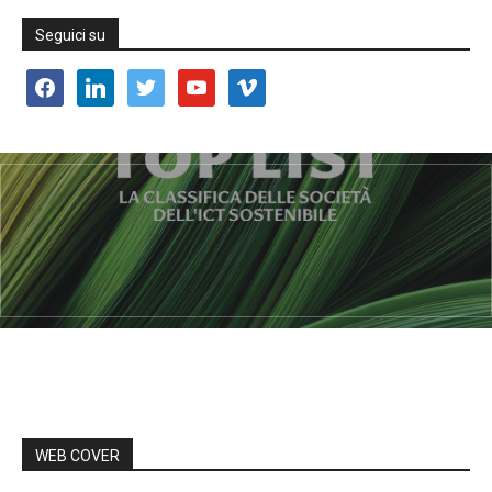
Seguici su
facebook
linkedin
twitter
youtube
vimeo
WEB COVER