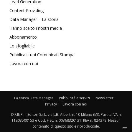
Lead Generation
Content Providing
Data Manager – La storia
Hanno scelto i nostri media
Abbonamento
Lo sfogliabile
Pubblica i tuoi Comunicati Stampa
Lavora con noi
La rivista Data Manager
Pubblicità e servizi
Newsletter
Privacy
Lavora con noi
© F.lli Pini Editori S.r.l., via L.B. Alberti n. 10 Milano (MI), Partita IVA n.
11803500153 e Cod. Fisc. n. 00368320131, REA n. 824378. Nessun
contenuto di questo sito è riproducibile.