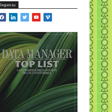
Seguici su
acebook
linkedin
twitter
youtube
vimeo