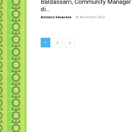
Baldassarri, Community Manager
di...
Antonio Savarese
-
30 Novembre 2012
1
2