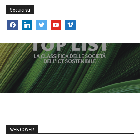
Seguici su
facebook
linkedin
twitter
youtube
vimeo
WEB COVER