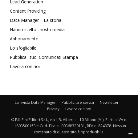
Lead Generation
Content Providing
Data Manager – La storia
Hanno scelto i nostri media
Abbonamento
Lo sfogliabile
Pubblica i tuoi Comunicati Stampa
Lavora con noi
La rivista Data Manager
Pubblicità e servizi
Newsletter
Privacy
Lavora con noi
© F.lli Pini Editori S.r.l., via L.B. Alberti n. 10 Milano (MI), Partita IVA n.
11803500153 e Cod. Fisc. n. 00368320131, REA n. 824378. Nessun
contenuto di questo sito è riproducibile.