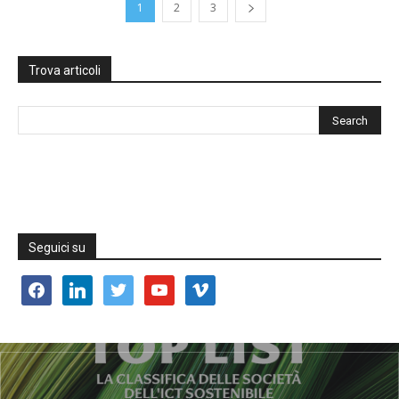
1
2
3
Trova articoli
Seguici su
facebook
linkedin
twitter
youtube
vimeo