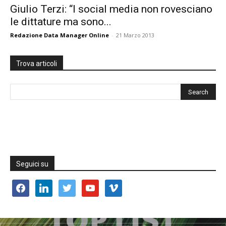
Giulio Terzi: “I social media non rovesciano
le dittature ma sono...
Redazione Data Manager Online
-
21 Marzo 2013
Trova articoli
Seguici su
facebook
linkedin
twitter
youtube
vimeo