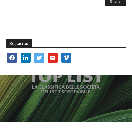
Seguici su
facebook
linkedin
twitter
youtube
vimeo