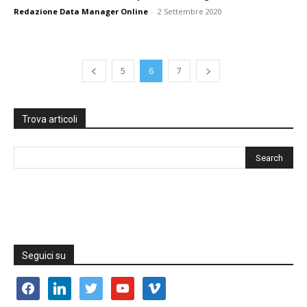
Redazione Data Manager Online
-
2 Settembre 2020
5
6
7
Trova articoli
Seguici su
facebook
linkedin
twitter
youtube
vimeo