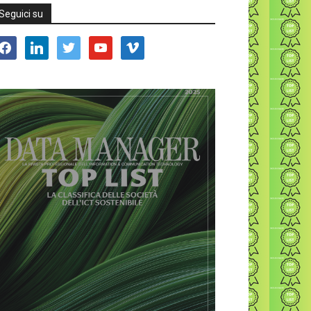
Seguici su
acebook
linkedin
twitter
youtube
vimeo