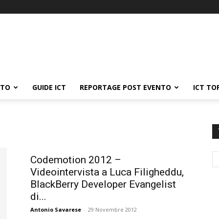
ATO
GUIDE ICT
REPORTAGE POST EVENTO
ICT TO
Codemotion 2012 –
Videointervista a Luca Filigheddu,
BlackBerry Developer Evangelist
di...
Antonio Savarese
-
29 Novembre 2012