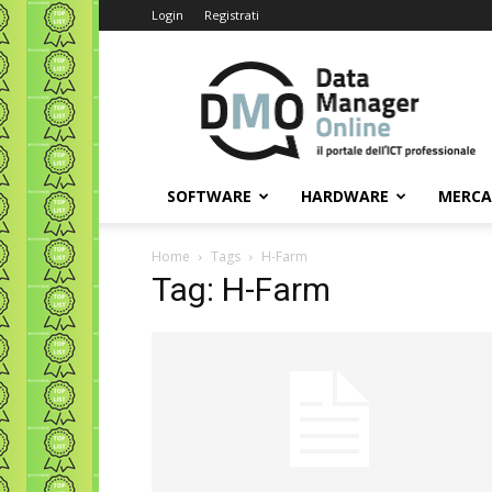
Login
Registrati
Data
Manager
Online
SOFTWARE
HARDWARE
MERC
Home
Tags
H-Farm
Tag: H-Farm