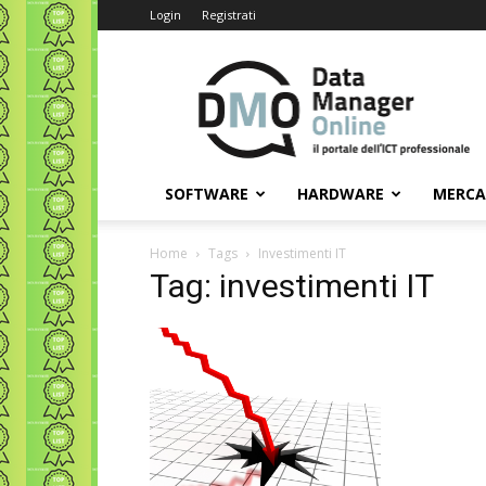
Login
Registrati
Data
Manager
Online
SOFTWARE
HARDWARE
MERC
Home
Tags
Investimenti IT
Tag: investimenti IT