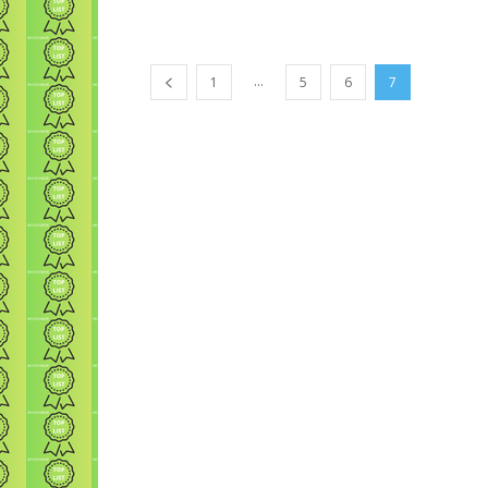
...
1
5
6
7