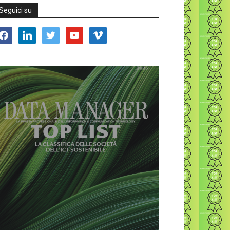
Seguici su
acebook
linkedin
twitter
youtube
vimeo