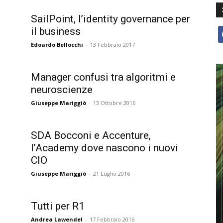
SailPoint, l’identity governance per
il business
f
Edoardo Bellocchi
-
13 Febbraio 2017
Manager confusi tra algoritmi e
neuroscienze
Giuseppe Mariggiò
-
13 Ottobre 2016
SDA Bocconi e Accenture,
l’Academy dove nascono i nuovi
CIO
Giuseppe Mariggiò
-
21 Luglio 2016
Tutti per R1
Andrea Lawendel
-
17 Febbraio 2016