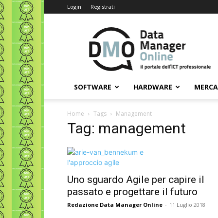
Login
Registrati
Data
Manager
Online
SOFTWARE
HARDWARE
MERC
Home
Tags
Management
Tag: management
Uno sguardo Agile per capire il
passato e progettare il futuro
Redazione Data Manager Online
-
11 Luglio 2018