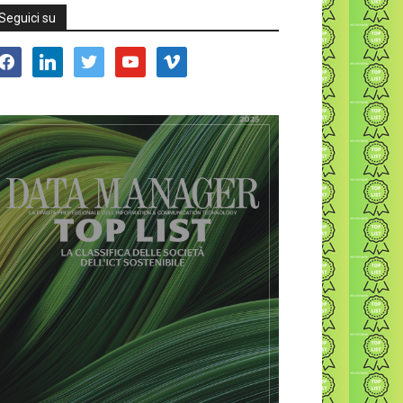
Seguici su
acebook
linkedin
twitter
youtube
vimeo