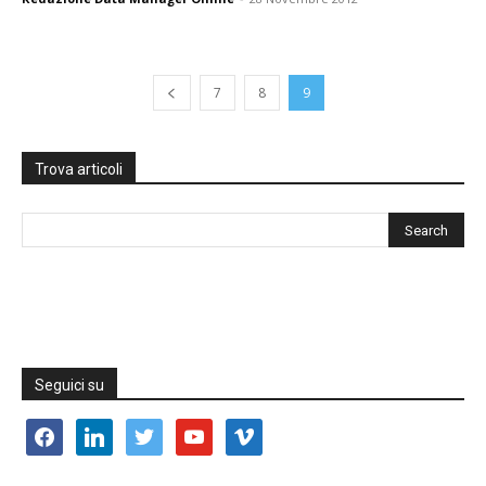
7
8
9
Trova articoli
Seguici su
facebook
linkedin
twitter
youtube
vimeo