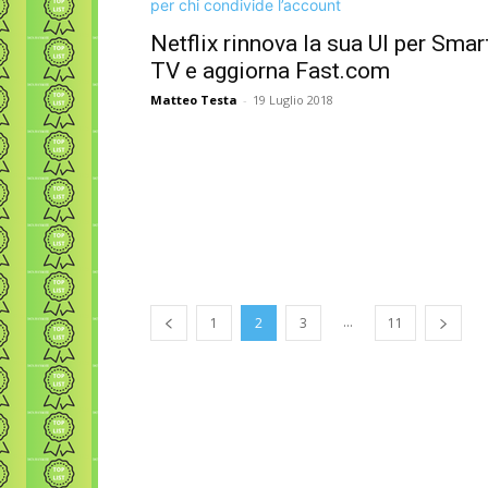
Netflix rinnova la sua UI per Smar
TV e aggiorna Fast.com
Matteo Testa
-
19 Luglio 2018
...
1
2
3
11