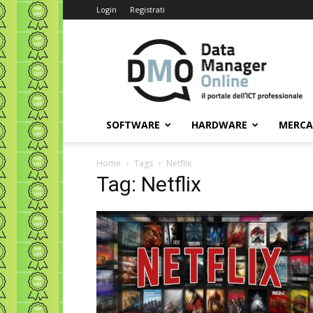
Login
Registrati
Data
Manager
Online
SOFTWARE
HARDWARE
MERC
Home
Tags
Netflix
Tag: Netflix