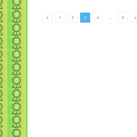
...
1
2
3
4
6