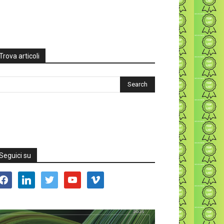
Trova articoli
Seguici su
acebook
linkedin
twitter
youtube
vimeo