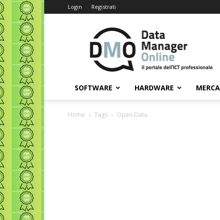
Login
Registrati
Data
Manager
Online
SOFTWARE
HARDWARE
MERC
Home
Tags
Open Data