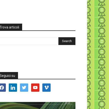
Trova articoli
Seguici su
acebook
linkedin
twitter
youtube
vimeo