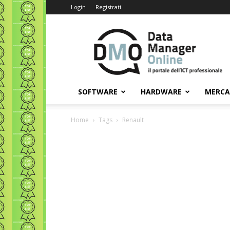
Login
Registrati
Data
Manager
Online
SOFTWARE
HARDWARE
MERC
Home
Tags
Renault