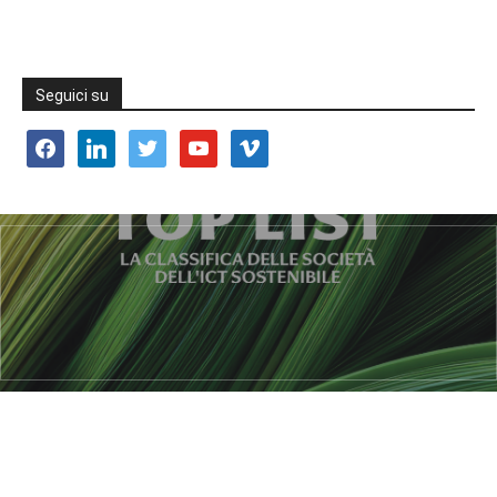
Seguici su
facebook
linkedin
twitter
youtube
vimeo