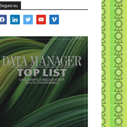
Seguici su
acebook
linkedin
twitter
youtube
vimeo