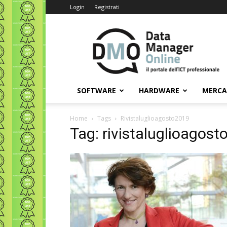
Login
Registrati
Data
Manager
Online
SOFTWARE
HARDWARE
MERC
Home
Tags
Rivistaluglioagosto2019
Tag: rivistaluglioagos