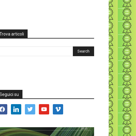
Trova articoli
Seguici su
acebook
linkedin
twitter
youtube
vimeo