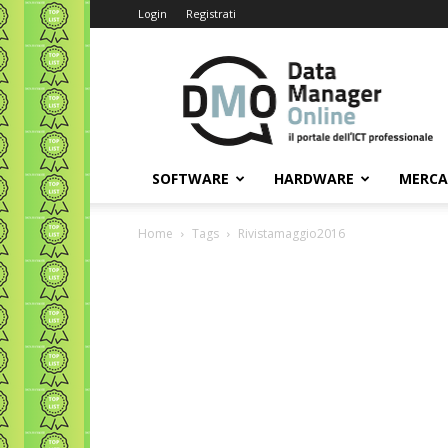
Login
Registrati
Data
Manager
Online
SOFTWARE
HARDWARE
MERC
Home
Tags
Rivistamaggio2016