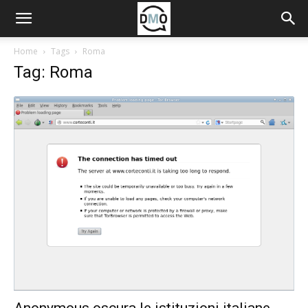
Home
Tags
Roma
Tag: Roma
Anonymous oscura le istituzioni italiane