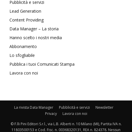
Pubblicità e servizi
Lead Generation
Content Providing
Data Manager – La storia
Hanno scelto i nostri media
Abbonamento
Lo sfogliabile
Pubblica i tuoi Comunicati Stampa
Lavora con noi
La rivista Data Manager
Pubblicità e servizi
Newsletter
Privacy
Lavora con noi
© F.lli Pini Editori S.r.l., via L.B. Alberti n. 10 Milano (MI), Partita IVA n.
11803500153 e Cod. Fisc. n. 00368320131, REA n. 824378. Nessun