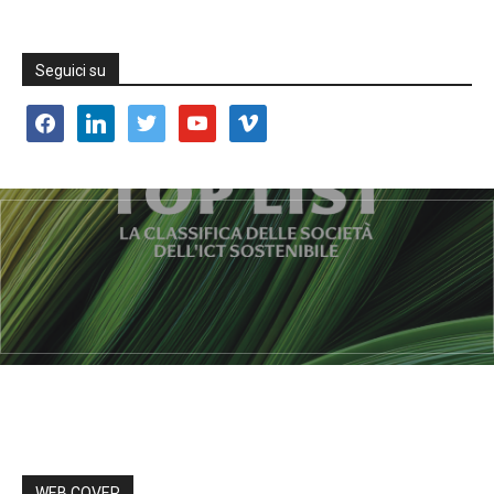
Seguici su
facebook
linkedin
twitter
youtube
vimeo
WEB COVER