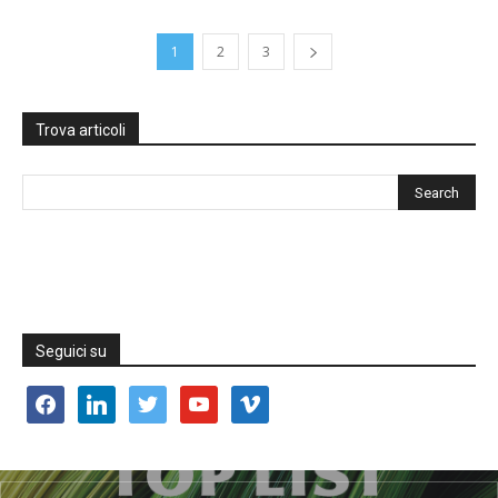
1
2
3
Trova articoli
Seguici su
facebook
linkedin
twitter
youtube
vimeo