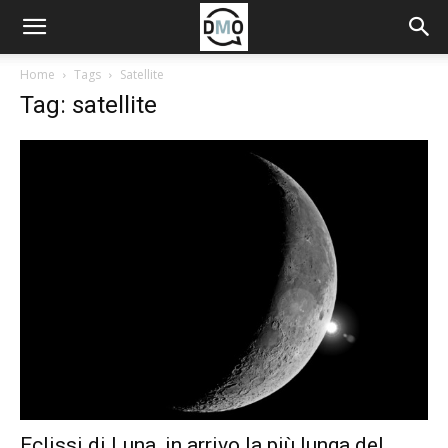
Home
Tags
Satellite
Tag: satellite
Eclissi di Luna, in arrivo la più lunga del