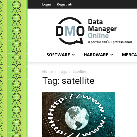
Login
Registrati
Data
Manager
Online
SOFTWARE
HARDWARE
MERC
Home
Tags
Satellite
Tag: satellite