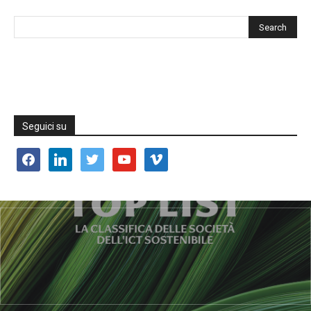
Seguici su
facebook
linkedin
twitter
youtube
vimeo