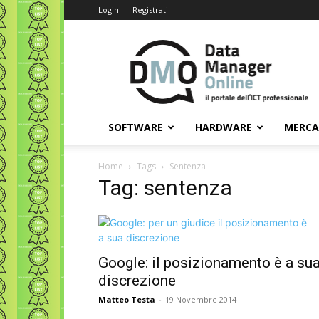
Login
Registrati
Data
Manager
Online
SOFTWARE
HARDWARE
MERC
Home
Tags
Sentenza
Tag: sentenza
Google: il posizionamento è a su
discrezione
Matteo Testa
-
19 Novembre 2014