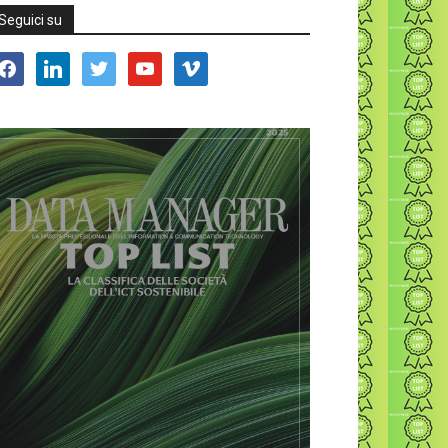
Seguici su
acebook
linkedin
twitter
youtube
vimeo