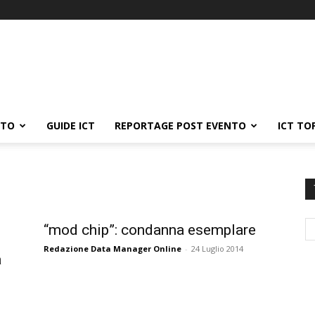
ATO
GUIDE ICT
REPORTAGE POST EVENTO
ICT TO
“mod chip”: condanna esemplare
Redazione Data Manager Online
-
24 Luglio 2014
a