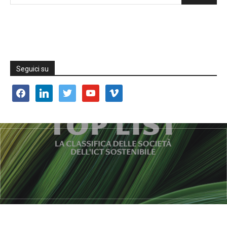
Seguici su
facebook
linkedin
twitter
youtube
vimeo