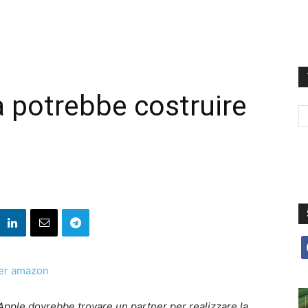
 potrebbe costruire
f
Apple dovrebbe trovare un partner per realizzare la