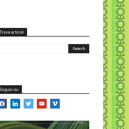
Trova articoli
Seguici su
acebook
linkedin
twitter
youtube
vimeo