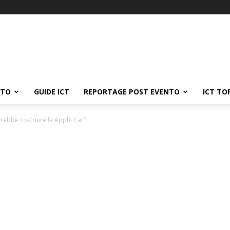
ATO
GUIDE ICT
REPORTAGE POST EVENTO
ICT TO
rebbe costruire la Apple Car”