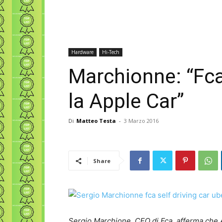
Hardware
Hi-Tech
Marchionne: “Fca
la Apple Car”
Di
Matteo Testa
-
3 Marzo 2016
Share
Sergio Marchione, CEO di Fca, afferma che 