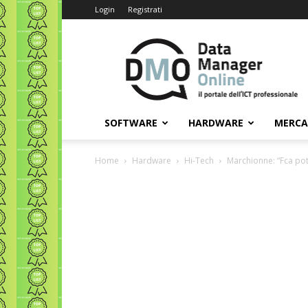
Login
Registrati
Data
Manager
Online
SOFTWARE
HARDWARE
MERC
Home
Hardware
Hi-Tech
Marchionne: “Fca pot