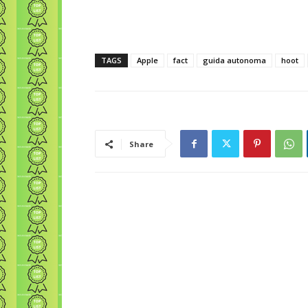
TAGS
Apple
fact
guida autonoma
hoot
Share