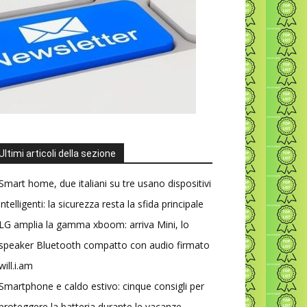
Ultimi articoli della sezione
Smart home, due italiani su tre usano dispositivi
intelligenti: la sicurezza resta la sfida principale
LG amplia la gamma xboom: arriva Mini, lo
speaker Bluetooth compatto con audio firmato
will.i.am
Smartphone e caldo estivo: cinque consigli per
proteggere la batteria durante le vacanze