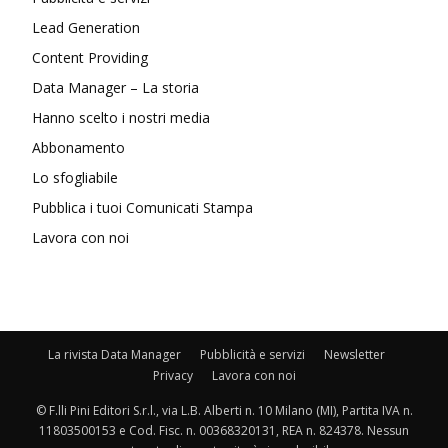
Lead Generation
Content Providing
Data Manager – La storia
Hanno scelto i nostri media
Abbonamento
Lo sfogliabile
Pubblica i tuoi Comunicati Stampa
Lavora con noi
La rivista Data Manager
Pubblicità e servizi
Newsletter
Privacy
Lavora con noi
© F.lli Pini Editori S.r.l., via L.B. Alberti n. 10 Milano (MI), Partita IVA n.
11803500153 e Cod. Fisc. n. 00368320131, REA n. 824378. Nessun