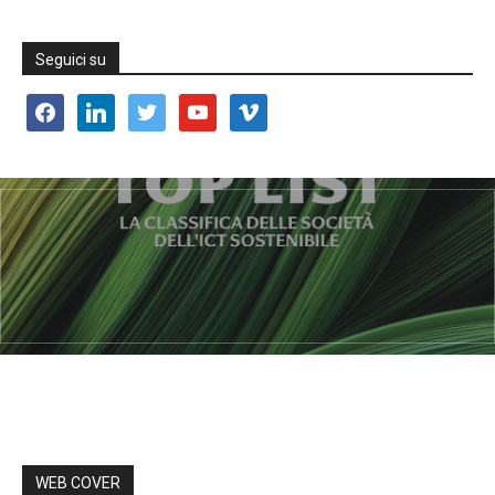
Seguici su
facebook
linkedin
twitter
youtube
vimeo
WEB COVER