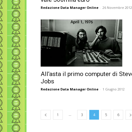
Redazione Data Manager Online
-
26 Novembre 2012
All’asta il primo computer di Stev
Jobs
Redazione Data Manager Online
-
1 Giugno 2012
...
1
3
4
5
6