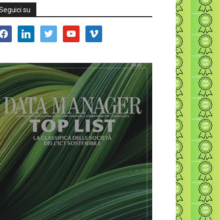
Seguici su
acebook
linkedin
twitter
youtube
vimeo