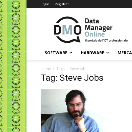
Login
Registrati
Data
Manager
Online
SOFTWARE
HARDWARE
MERC
Home
Tags
Steve Jobs
Tag: Steve Jobs