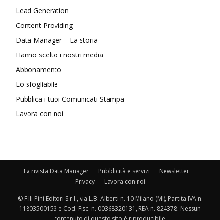
Lead Generation
Content Providing
Data Manager – La storia
Hanno scelto i nostri media
Abbonamento
Lo sfogliabile
Pubblica i tuoi Comunicati Stampa
Lavora con noi
La rivista Data Manager
Pubblicità e servizi
Newsletter
Privacy
Lavora con noi
© F.lli Pini Editori S.r.l., via L.B. Alberti n. 10 Milano (MI), Partita IVA n.
11803500153 e Cod. Fisc. n. 00368320131, REA n. 824378. Nessun
contenuto di questo sito è riproducibile.