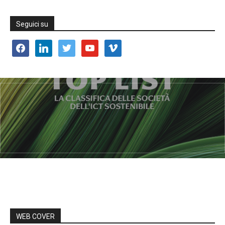
Seguici su
facebook
linkedin
twitter
youtube
vimeo
WEB COVER