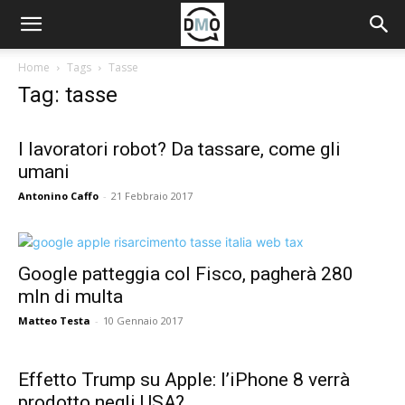
Home
Tags
Tasse
Tag: tasse
I lavoratori robot? Da tassare, come gli
umani
Antonino Caffo
-
21 Febbraio 2017
Google patteggia col Fisco, pagherà 280
mln di multa
Matteo Testa
-
10 Gennaio 2017
Effetto Trump su Apple: l’iPhone 8 verrà
prodotto negli USA?