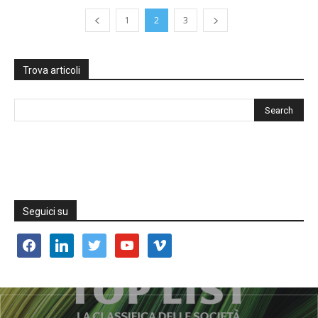
1
2
3
Trova articoli
Seguici su
facebook
linkedin
twitter
youtube
vimeo