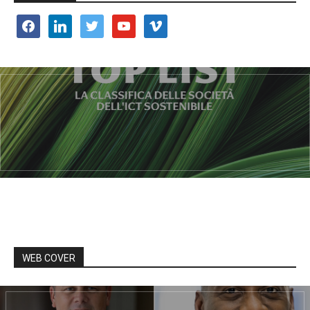
facebook
linkedin
twitter
youtube
vimeo
WEB COVER