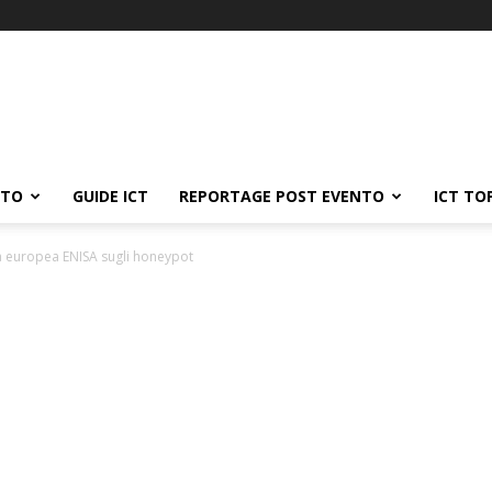
ATO
GUIDE ICT
REPORTAGE POST EVENTO
ICT TO
a europea ENISA sugli honeypot