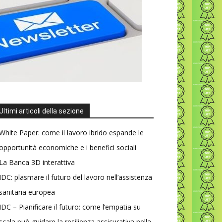
Ultimi articoli della sezione
White Paper: come il lavoro ibrido espande le
opportunità economiche e i benefici sociali
La Banca 3D interattiva
IDC: plasmare il futuro del lavoro nell’assistenza
sanitaria europea
IDC – Pianificare il futuro: come l’empatia su
scala può guidare la resilienza assicurativa nella