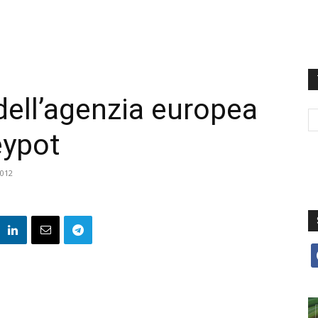
ell’agenzia europea
eypot
012
f