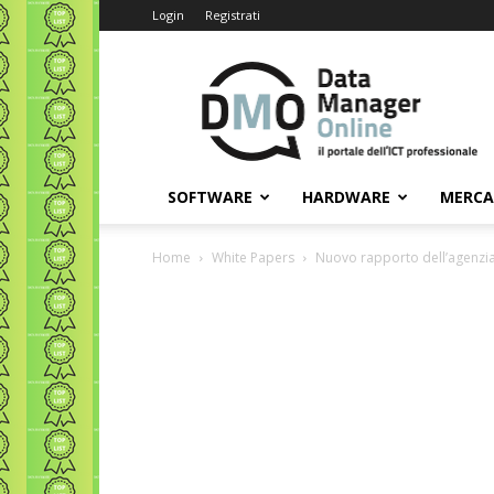
Login
Registrati
Data
Manager
Online
SOFTWARE
HARDWARE
MERC
Home
White Papers
Nuovo rapporto dell’agenzi