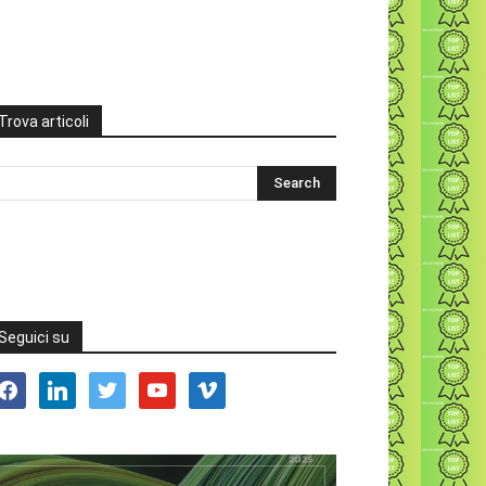
Trova articoli
Seguici su
acebook
linkedin
twitter
youtube
vimeo