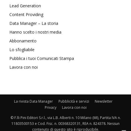
Lead Generation
Content Providing
Data Manager – La storia
Hanno scelto i nostri media
Abbonamento
Lo sfogliabile
Pubblica i tuoi Comunicati Stampa
Lavora con noi
La rivista Data Manager
Pubblicità e servizi
Newsletter
Privacy
Lavora con noi
© F.lli Pini Editori S.r.l., via L.B. Alberti n. 10 Milano (MI), Partita IVA n.
11803500153 e Cod. Fisc. n. 00368320131, REA n. 824378. Nessun
contenuto di questo sito è riproducibile.