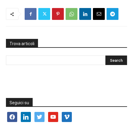
Trova articoli
Seguici su
facebook
linkedin
twitter
youtube
vimeo