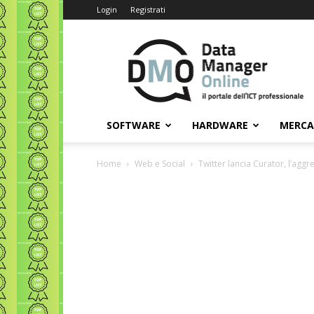
Login
Registrati
Data
Manager
Online
SOFTWARE
HARDWARE
MERC
Home
Web e Social
Twitter lancia Curator, l’agg