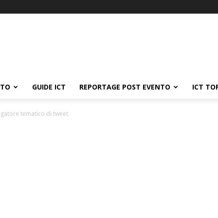
ATO
GUIDE ICT
REPORTAGE POST EVENTO
ICT TO
regatore tematico di tweet