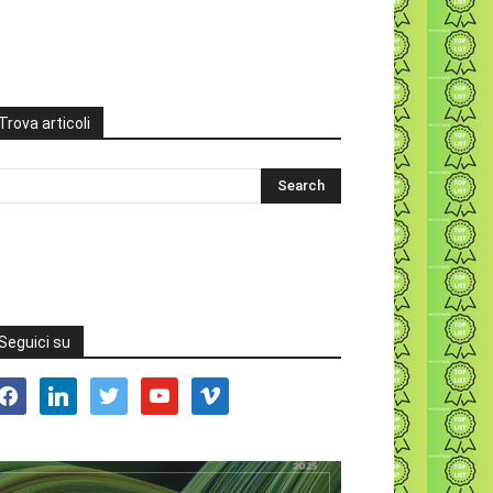
Trova articoli
Seguici su
acebook
linkedin
twitter
youtube
vimeo