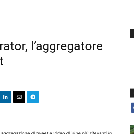
rator, l’aggregatore
t
f
 aggregazione di tweet e video di Vine più rilevanti in