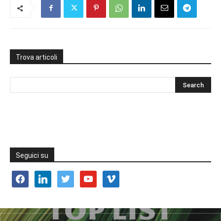
Trova articoli
Seguici su
facebook
linkedin
twitter
youtube
vimeo