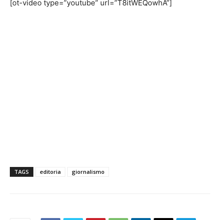
[ot-video type=”youtube” url=”T8itWEQowhA”]
TAGS
editoria
giornalismo