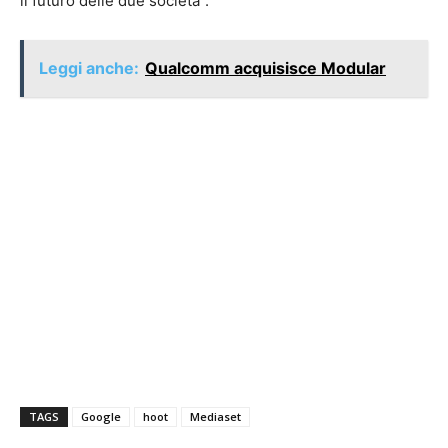
il futuro delle due società”.
Leggi anche:
Qualcomm acquisisce Modular
TAGS
Google
hoot
Mediaset