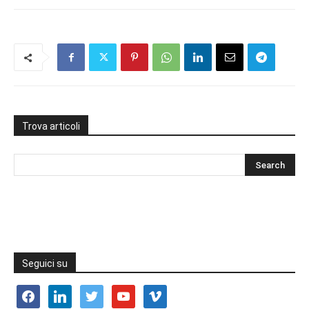
Trova articoli
Seguici su
facebook
linkedin
twitter
youtube
vimeo