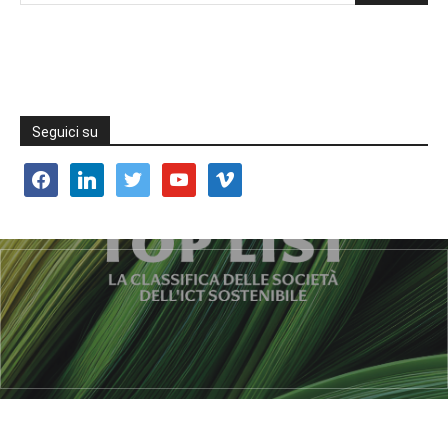
Seguici su
facebook
linkedin
twitter
youtube
vimeo