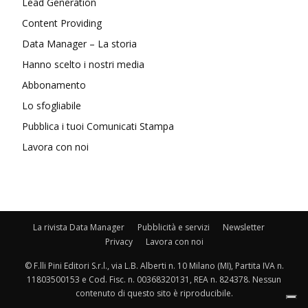
Lead Generation
Content Providing
Data Manager – La storia
Hanno scelto i nostri media
Abbonamento
Lo sfogliabile
Pubblica i tuoi Comunicati Stampa
Lavora con noi
La rivista Data Manager
Pubblicità e servizi
Newsletter
Privacy
Lavora con noi
© F.lli Pini Editori S.r.l., via L.B. Alberti n. 10 Milano (MI), Partita IVA n.
11803500153 e Cod. Fisc. n. 00368320131, REA n. 824378. Nessun
contenuto di questo sito è riproducibile.