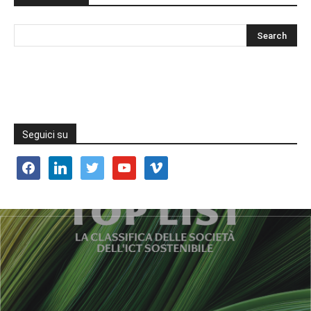
Seguici su
facebook
linkedin
twitter
youtube
vimeo