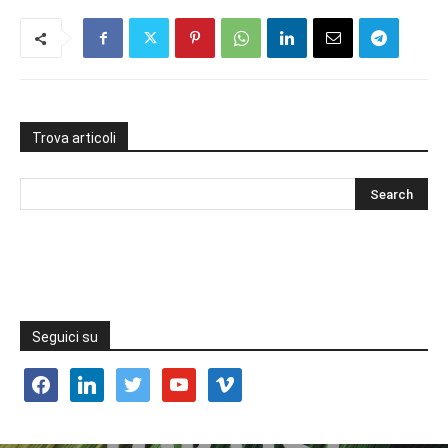
Trova articoli
Seguici su
facebook
linkedin
twitter
youtube
vimeo