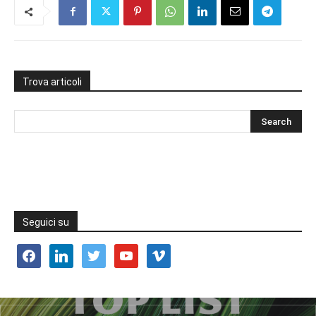
Trova articoli
Seguici su
facebook
linkedin
twitter
youtube
vimeo