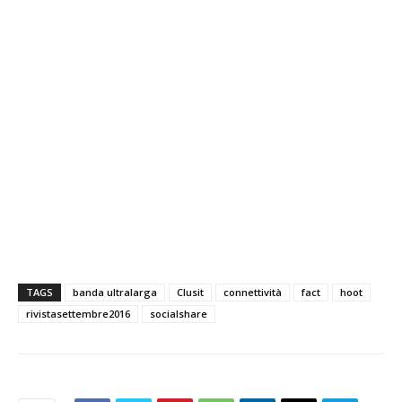
TAGS
banda ultralarga
Clusit
connettività
fact
hoot
rivistasettembre2016
socialshare