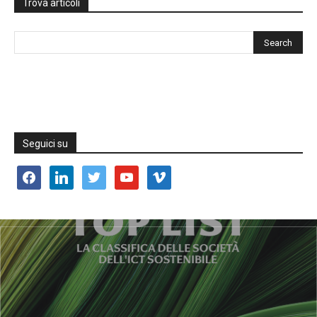
Trova articoli
Seguici su
facebook
linkedin
twitter
youtube
vimeo