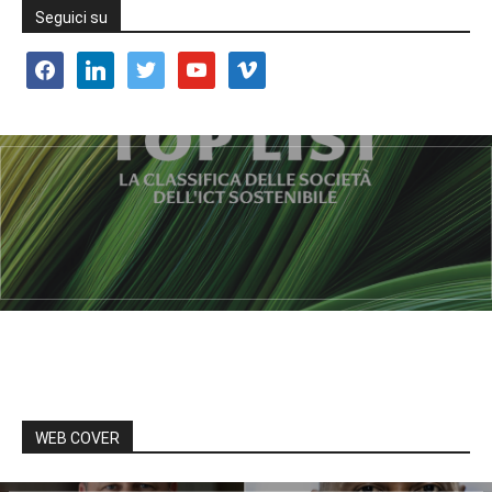
Seguici su
facebook
linkedin
twitter
youtube
vimeo
WEB COVER