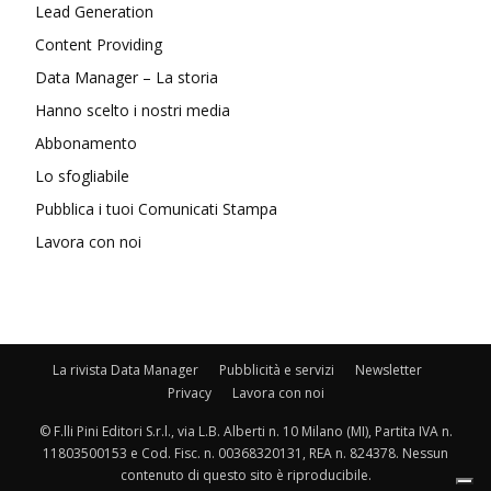
Lead Generation
Content Providing
Data Manager – La storia
Hanno scelto i nostri media
Abbonamento
Lo sfogliabile
Pubblica i tuoi Comunicati Stampa
Lavora con noi
La rivista Data Manager
Pubblicità e servizi
Newsletter
Privacy
Lavora con noi
© F.lli Pini Editori S.r.l., via L.B. Alberti n. 10 Milano (MI), Partita IVA n.
11803500153 e Cod. Fisc. n. 00368320131, REA n. 824378. Nessun
contenuto di questo sito è riproducibile.