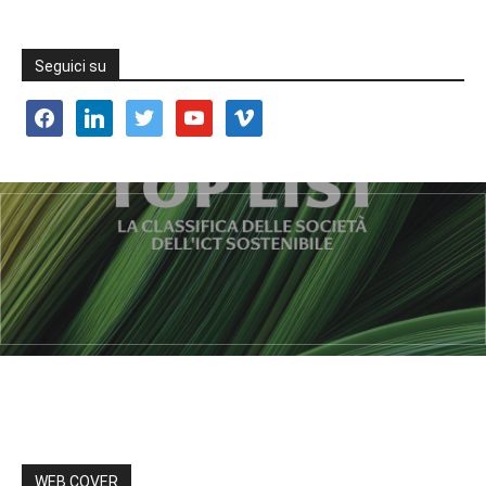
Seguici su
facebook
linkedin
twitter
youtube
vimeo
WEB COVER