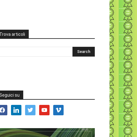
Trova articoli
Seguici su
acebook
linkedin
twitter
youtube
vimeo