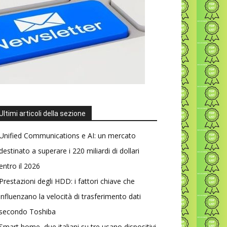
Ultimi articoli della sezione
Unified Communications e AI: un mercato
destinato a superare i 220 miliardi di dollari
entro il 2026
Prestazioni degli HDD: i fattori chiave che
influenzano la velocità di trasferimento dati
secondo Toshiba
Smart home, due italiani su tre usano dispositivi