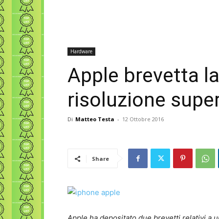
Hardware
Apple brevetta l
risoluzione supe
Di
Matteo Testa
-
12 Ottobre 2016
Share
Apple ha depositato due brevetti relativi a 