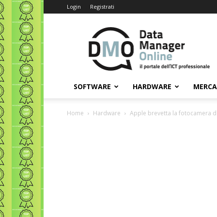
Login
Registrati
Data
Manager
Online
SOFTWARE
HARDWARE
MERC
Home
Hardware
Apple brevetta la fotocamera da