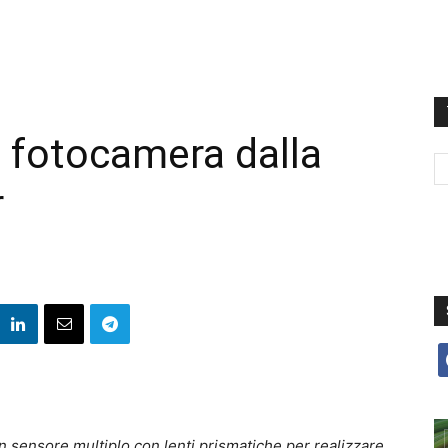
a fotocamera dalla
r
f
un sensore multiplo con lenti prismatiche per realizzare