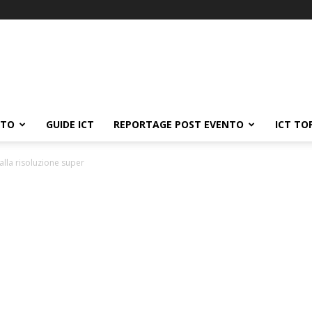
ATO
GUIDE ICT
REPORTAGE POST EVENTO
ICT TO
lla risoluzione super