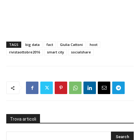
TAGS
big data
fact
Giulia Cattoni
hoot
rivistaottobre2016
smart city
socialshare
Trova articoli