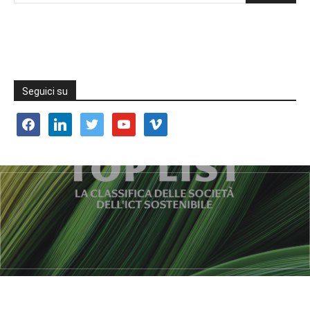
Seguici su
facebook
linkedin
twitter
youtube
vimeo