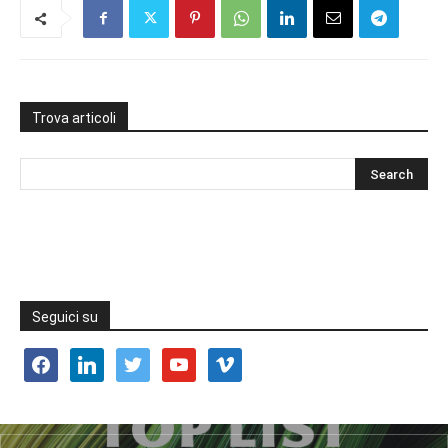
Trova articoli
Seguici su
facebook
linkedin
twitter
youtube
vimeo