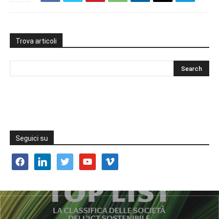
Trova articoli
Seguici su
facebook
linkedin
twitter
youtube
vimeo