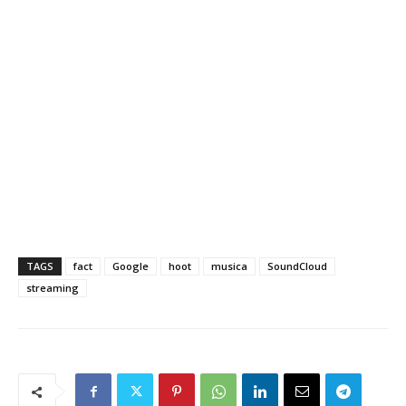
TAGS
fact
Google
hoot
musica
SoundCloud
streaming