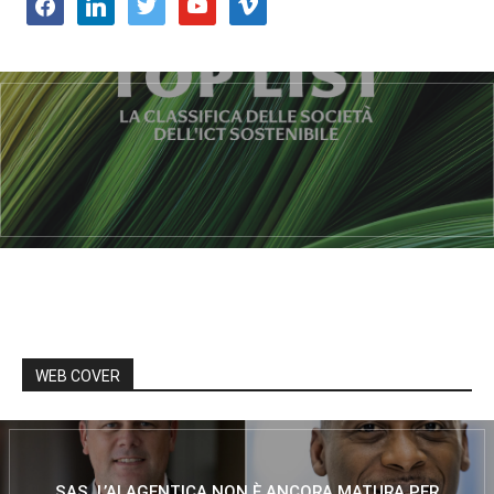
facebook
linkedin
twitter
youtube
vimeo
WEB COVER
SAS, L’AI AGENTICA NON È ANCORA MATURA PER